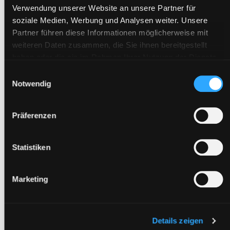
Deine E-Mail-Adresse wird nicht veröffentlicht.
Erforderliche
Verwendung unserer Website an unsere Partner für
Felder sind mit
*
markiert
soziale Medien, Werbung und Analysen weiter. Unsere
Kommentar
*
Partner führen diese Informationen möglicherweise mit
weiteren Daten zusammen, die Sie ihnen bereitgestellt
haben oder die sie im Rahmen Ihrer Nutzung der Dienste
gesammelt haben.
Einwilligungsauswahl
Notwendig
Name
*
Präferenzen
E-Mail-Adresse
*
Statistiken
Website
Marketing
Name, E-Mail-Adresse und Website in diesem Browser für
Details zeigen
meinen nächsten Kommentar speichern.