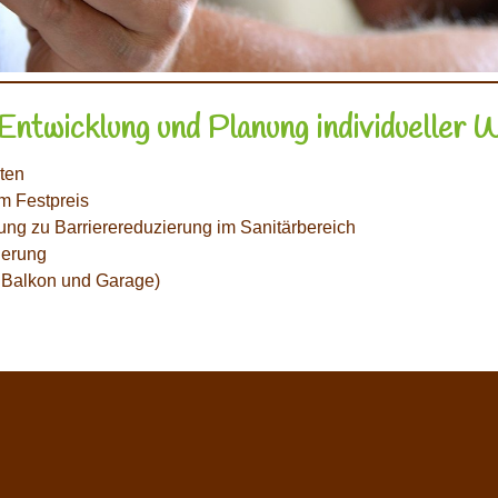
r Entwicklung und Planung individueller
iten
m Festpreis
ng zu Barrierereduzierung im Sanitärbereich
ierung
, Balkon und Garage)