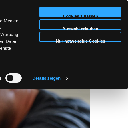
NGEN
STELLENANGEBOTE
KONTAKT
Cookies zulassen
le Medien
ir
Auswahl erlauben
, Werbung
Nur notwendige Cookies
ren Daten
ienste
g
Details zeigen