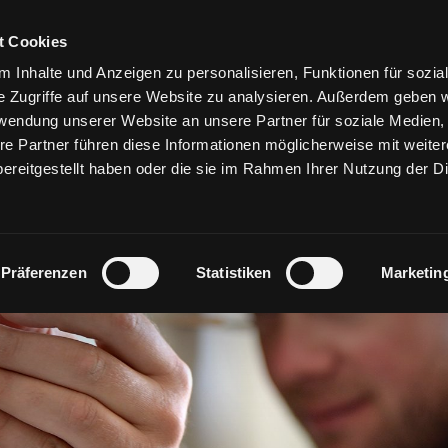
STARTSEITE
SHOWROOM
LEISTU
t Cookies
ign und Perfektion
liesenleger VS
 Inhalte und Anzeigen zu personalisieren, Funktionen für sozia
e Zugriffe auf unsere Website zu analysieren. Außerdem geben w
rwendung unserer Website an unsere Partner für soziale Medien
re Partner führen diese Informationen möglicherweise mit weite
ereitgestellt haben oder die sie im Rahmen Ihrer Nutzung der D
Präferenzen
Statistiken
Marketin