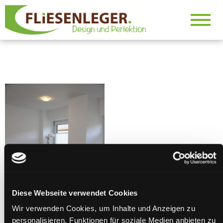
Design und Perfektion
Fliesenlege
VS
Diese Webseite verwendet Cookies
Wir verwenden Cookies, um Inhalte und Anzeigen zu
personalisieren, Funktionen für soziale Medien anbieten zu