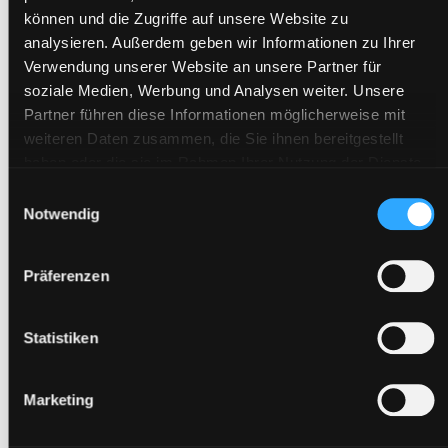
können und die Zugriffe auf unsere Website zu
analysieren. Außerdem geben wir Informationen zu Ihrer
SCHREIBE EINEN KOMMENTAR
Verwendung unserer Website an unsere Partner für
soziale Medien, Werbung und Analysen weiter. Unsere
Deine E-Mail-Adresse wird nicht veröffentlicht.
Erforderliche
Partner führen diese Informationen möglicherweise mit
Felder sind mit
*
markiert
weiteren Daten zusammen, die Sie ihnen bereitgestellt
Kommentar
*
haben oder die sie im Rahmen Ihrer Nutzung der Dienste
gesammelt haben.
Einwilligungsauswahl
Notwendig
Präferenzen
Name
*
Statistiken
E-Mail-Adresse
*
Marketing
Website